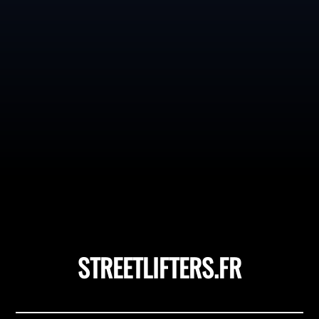
Saviez-vous que 90 % des pratiquants de musculation
pourraient obtenir des résultats spectaculaires sur
leurs dips en corrigeant une seule erreur de technique ?
Cet exercice, souvent sous-estimé, est une véritable
mine d'or pour sculpter un haut du corps puissant et...
STREETLIFTERS.FR