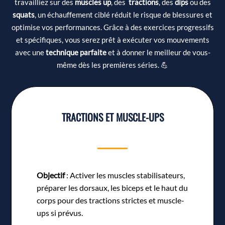
travailliez sur des
muscles up
, des
tractions
, des
dips
ou des
squats
, un échauffement ciblé réduit le risque de blessures et
optimise vos performances. Grâce à des exercices progressifs
et spécifiques, vous serez prêt à exécuter vos mouvements
avec une
technique parfaite
et à donner le meilleur de vous-
même dès les premières séries. 💪
TRACTIONS ET MUSCLE-UPS
Objectif
: Activer les muscles stabilisateurs,
préparer les dorsaux, les biceps et le haut du
corps pour des tractions strictes et muscle-
ups si prévus.