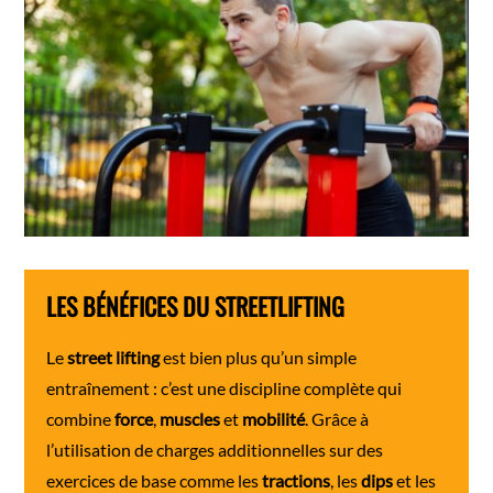
LES BÉNÉFICES DU STREETLIFTING
Le
street lifting
est bien plus qu’un simple
entraînement : c’est une discipline complète qui
combine
force
,
muscles
et
mobilité
. Grâce à
l’utilisation de charges additionnelles sur des
exercices de base comme les
tractions
, les
dips
et les