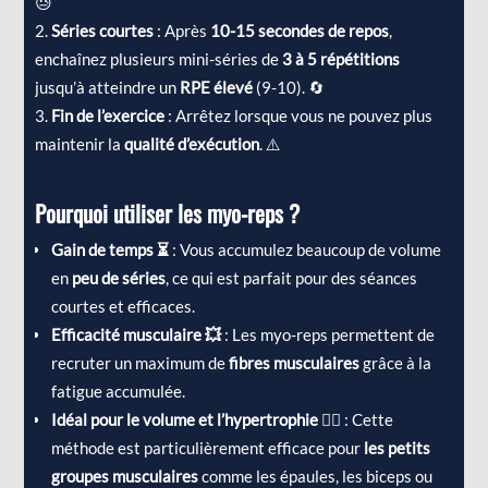
😓
Séries courtes
: Après
10-15 secondes de repos
,
enchaînez plusieurs mini-séries de
3 à 5 répétitions
jusqu’à atteindre un
RPE élevé
(9-10). 🔄
Fin de l’exercice
: Arrêtez lorsque vous ne pouvez plus
maintenir la
qualité d’exécution
. ⚠️
Pourquoi utiliser les myo-reps ?
Gain de temps ⏳
: Vous accumulez beaucoup de volume
en
peu de séries
, ce qui est parfait pour des séances
courtes et efficaces.
Efficacité musculaire 💥
: Les myo-reps permettent de
recruter un maximum de
fibres musculaires
grâce à la
fatigue accumulée.
Idéal pour le volume et l’hypertrophie 🏋️‍♂️
: Cette
méthode est particulièrement efficace pour
les petits
groupes musculaires
comme les épaules, les biceps ou