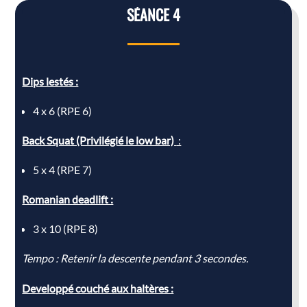
SÉANCE 4
Dips lestés :
4 x 6 (RPE 6)
Back Squat (Privilégié le low bar)
:
5 x 4 (RPE 7)
Romanian deadlift :
3 x 10 (RPE 8)
Tempo : Retenir la descente pendant 3 secondes.
Developpé couché aux haltères :