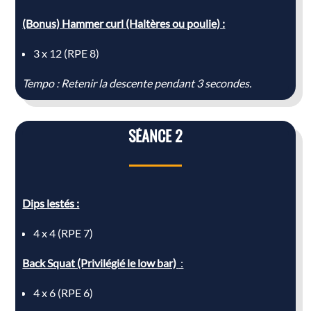
(Bonus) Hammer curl (Haltères ou poulie) :
3 x 12 (RPE 8)
Tempo : Retenir la descente pendant 3 secondes.
SÉANCE 2
Dips lestés :
4 x 4 (RPE 7)
Back Squat (Privilégié le low bar)
:
4 x 6 (RPE 6)