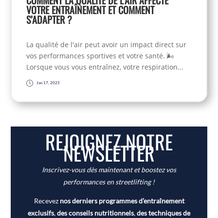
COMMENT LA QUALITÉ DE L’AIR AFFECTE
VOTRE ENTRAÎNEMENT ET COMMENT
S’ADAPTER ?
La qualité de l'air peut avoir un impact direct sur
vos performances sportives et votre santé. 🌬️
Lorsque vous vous entraînez, votre respiration...
Jan 17, 2025
REJOIGNEZ NOTRE
NEWSLETTER
Inscrivez-vous dès maintenant et boostez vos
performances en streetlifting !
Recevez
nos derniers programmes d’entraînement
exclusifs
,
des conseils nutritionnels
,
des techniques de