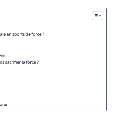
le en sports de force ?
ons
sacrifier la force ?
maux