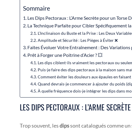
Sommaire
Les Dips Pectoraux : L’Arme Secrète pour un Torse 
La Technique Parfaite pour Cibler Spécifiquement la
L’Inclinaison du Buste et la Prise : Les Deux Variable
Amplitude et Sécurité : Les Pièges à Éviter ❌
Faites Évoluer Votre Entraînement : Des Variation
Prêt à Forger une Poitrine d’Acier ? 💥
Les dips ciblent-ils vraiment les pectoraux ou seulem
Puis-je faire des dips pectoraux à la maison sans mat
Comment éviter les douleurs aux épaules en faisant 
Quand devrais-je commencer à ajouter du poids (dips
À quelle fréquence dois-je intégrer les dips dans m
LES DIPS PECTORAUX : L’ARME SECRÈT
Trop souvent, les
dips
sont catalogués comme un