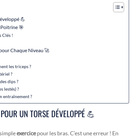
Développé 💪
 Poitrine 🎯
s Clés !
s pour Chaque Niveau 🚀
ent les triceps ?
ériel ?
des dips ?
 lestés) ?
on entraînement ?
E POUR UN TORSE DÉVELOPPÉ 💪
 simple
exercice
pour les bras. C’est une erreur ! En