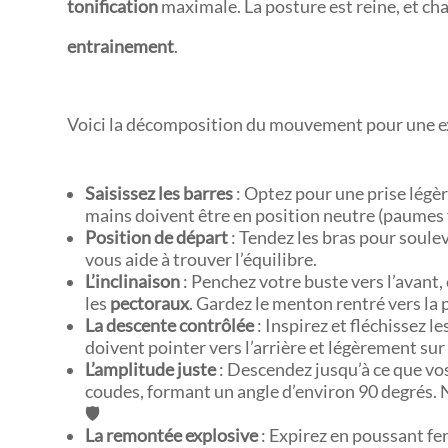
tonification
maximale. La posture est reine, et c
entrainement
.
Voici la décomposition du mouvement pour une ex
Saisissez les barres
: Optez pour une prise légèr
mains doivent être en position neutre (paumes f
Position de départ
: Tendez les bras pour soulev
vous aide à trouver l’équilibre.
L’inclinaison
: Penchez votre buste vers l’avant,
les
pectoraux
. Gardez le menton rentré vers la 
La descente contrôlée
: Inspirez et fléchissez 
doivent pointer vers l’arrière et légèrement sur
L’amplitude juste
: Descendez jusqu’à ce que vo
coudes, formant un angle d’environ 90 degrés. N’
🛡️
La remontée explosive
: Expirez en poussant fe