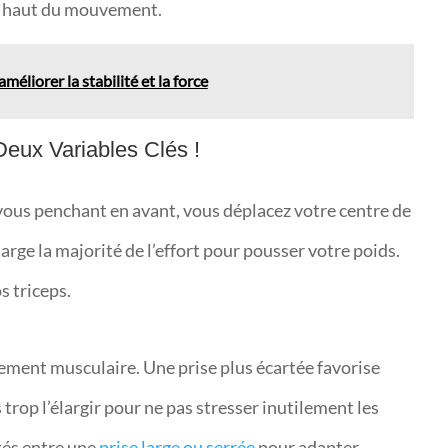
 haut du mouvement.
éliorer la stabilité et la force
 Deux Variables Clés !
 vous penchant en avant, vous déplacez votre centre de
arge la majorité de l’effort pour pousser votre poids.
s triceps.
tement musculaire. Une prise plus écartée favorise
 trop l’élargir pour ne pas stresser inutilement les
ités entre une
prise large ou serrée
pour adapter