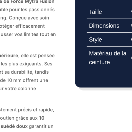
e de Force Mytra Fusion
nable pour les passionnés
Taille
ting. Conçue avec soin
Dimensions
rotéger efficacement
ousser vos limites tout en
Style
Matériau de la
upérieure
, elle est pensée
ceinture
les plus exigeants. Ses
 sa durabilité, tandis
 de 10 mm offrent une
sur votre colonne
tement précis et rapide,
soutien grâce aux
10
 suédé doux
garantit un