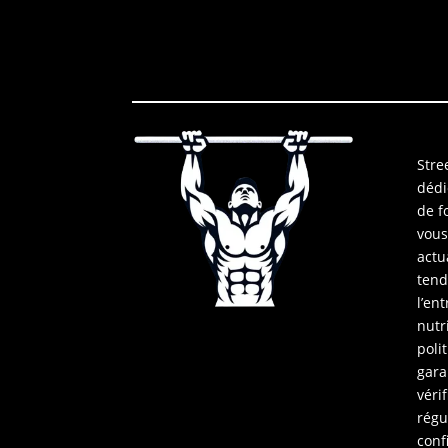
Stree
dédi
de f
vous
actu
tend
l’en
nutr
poli
gara
vérif
régu
conf