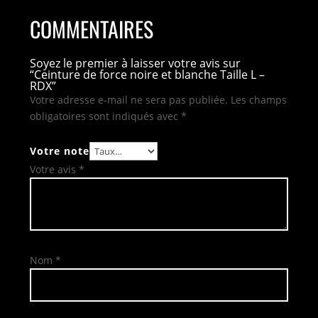
COMMENTAIRES
Soyez le premier à laisser votre avis sur
“Ceinture de force noire et blanche Taille L –
RDX”
Votre adresse e-mail ne sera pas publiée.
Les champs
obligatoires sont indiqués avec
*
Votre note
Votre avis
*
Nom
*