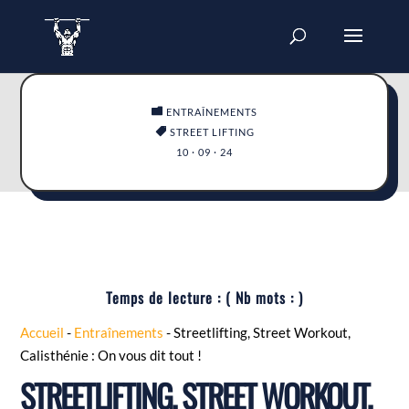

ENTRAÎNEMENTS

STREET LIFTING
10 · 09 · 24
Temps de lecture :
( Nb mots :
)
Accueil
-
Entraînements
-
Streetlifting, Street Workout,
Calisthénie : On vous dit tout !
STREETLIFTING, STREET WORKOUT,