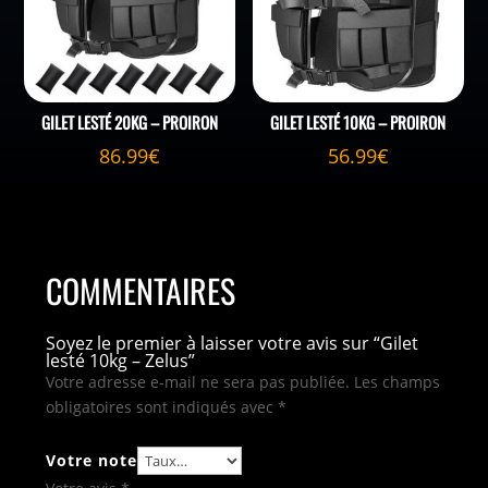
GILET LESTÉ 20KG – PROIRON
GILET LESTÉ 10KG – PROIRON
86.99
€
56.99
€
COMMENTAIRES
Soyez le premier à laisser votre avis sur “Gilet
lesté 10kg – Zelus”
Votre adresse e-mail ne sera pas publiée.
Les champs
obligatoires sont indiqués avec
*
Votre note