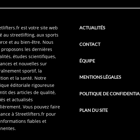
tlifters.fr est votre site web
ACTUALITÉS
é au streetlifting, aux sports
orce et au bien-être. Nous
CONTACT
 proposons les dernières
alités, études scientifiques,
ÉQUIPE
ances et nouvelles sur
traînement sportif, la
MENTIONS LÉGALES
ition et la santé. Notre
tique éditoriale rigoureuse
ntit des articles de qualité,
POLITIQUE DE CONFIDENTIA
iés et actualisés
lièrement. Vous pouvez faire
PLAN DU SITE
iance à Streetlifters.fr pour
informations fiables et
inentes.