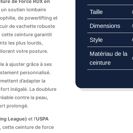
ture de Force RDX en
r un soutien lombaire
Taille
philie, de powerlifting et
Dimensions
 cuir de vachette robuste
 cette ceinture garantit
Style
ts les plus lourds,
liorant votre posture.
Matériau de la
ceinture
ile à ajuster grâce à ses
justement personnalisé.
mettent d’adapter la
fort inégalé. La doublure
éable contre la peau,
ort prolongé.
ting League)
et l’
USPA
, cette ceinture de force