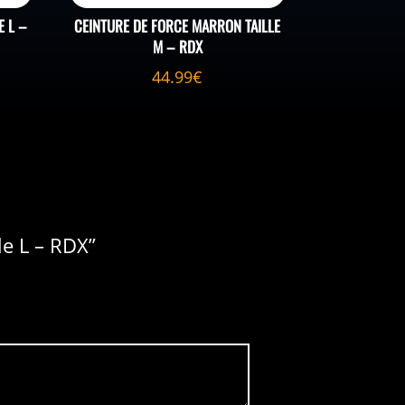
E L –
CEINTURE DE FORCE MARRON TAILLE
M – RDX
44.99
€
le L – RDX”