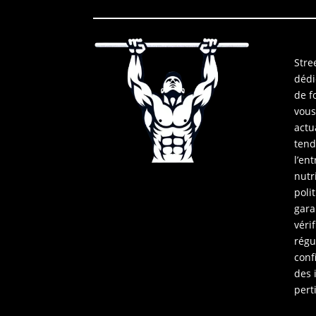
Stree
dédi
de f
vous
actu
tend
l’en
nutr
poli
gara
vérif
régu
conf
des 
pert