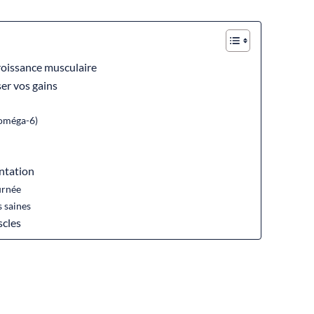
croissance musculaire
er vos gains
 oméga-6)
entation
ournée
s saines
scles