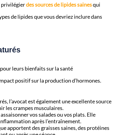
e privilégier
des sources de lipides saines
qui
types de lipides que vous devriez inclure dans
aturés
our leurs bienfaits sur la santé
impact positif sur la production d’hormones.
és, l’avocat est également une excellente source
nir les crampes musculaires.
r assaisonner vos salades ou vos plats. Elle
’inflammation après l’entraînement.
oque apportent des graisses saines, des protéines
vant ou après une séance.