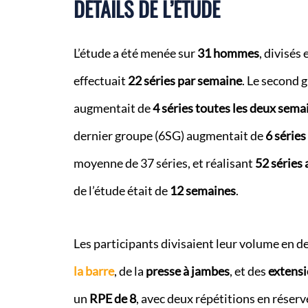
DÉTAILS DE L’ÉTUDE
L’étude a été menée sur
31 hommes
, divisés
effectuait
22 séries par semaine
. Le second 
augmentait de
4 séries toutes les deux sema
dernier groupe (6SG) augmentait de
6 séries
moyenne de 37 séries, et réalisant
52 séries
de l’étude était de
12 semaines
.
Les participants divisaient leur volume en
la barre
, de la
presse à jambes
, et des
extensi
un
RPE de 8
, avec deux répétitions en réserve