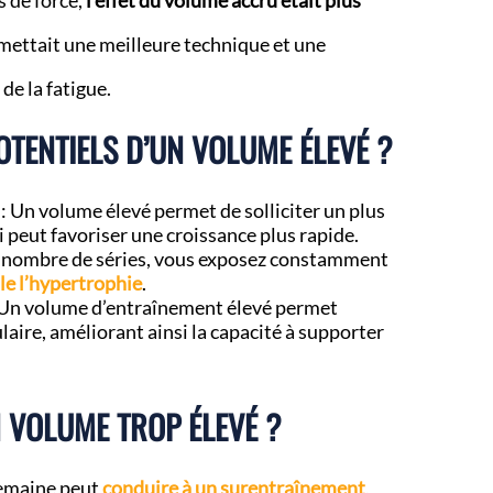
s de force,
l’effet du volume accru était plus
rmettait une meilleure technique et une
de la fatigue.
OTENTIELS D’UN VOLUME ÉLEVÉ ?
: Un volume élevé permet de solliciter un plus
 peut favoriser une croissance plus rapide.
 nombre de séries, vous exposez constamment
le l’hypertrophie
.
 Un volume d’entraînement élevé permet
aire, améliorant ainsi la capacité à supporter
N VOLUME TROP ÉLEVÉ ?
 semaine peut
conduire à un surentraînement
,