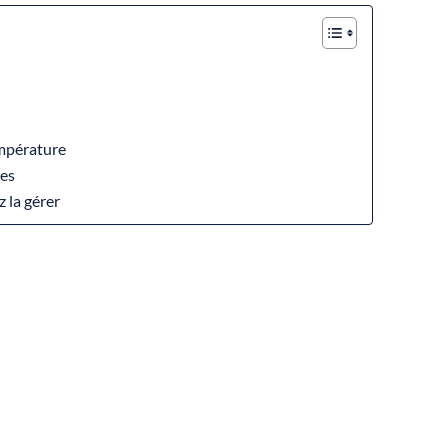
empérature
les
 la gérer