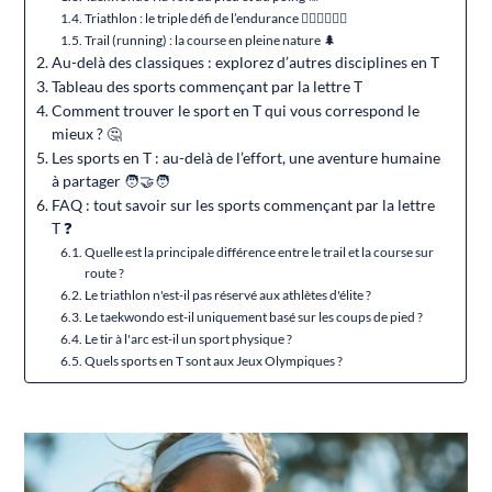
Triathlon : le triple défi de l’endurance 🏊‍♀️🚴‍♂️🏃‍♀️
Trail (running) : la course en pleine nature 🌲
Au-delà des classiques : explorez d’autres disciplines en T
Tableau des sports commençant par la lettre T
Comment trouver le sport en T qui vous correspond le
mieux ? 🤔
Les sports en T : au-delà de l’effort, une aventure humaine
à partager 🧑‍🤝‍🧑
FAQ : tout savoir sur les sports commençant par la lettre
T ❓
Quelle est la principale différence entre le trail et la course sur
route ?
Le triathlon n'est-il pas réservé aux athlètes d'élite ?
Le taekwondo est-il uniquement basé sur les coups de pied ?
Le tir à l'arc est-il un sport physique ?
Quels sports en T sont aux Jeux Olympiques ?