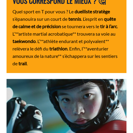
VOUS CORRESPOND LE MIEUX ? 🤔
Quel sport en T pour vous ? Le
duelliste stratège
s’épanouira sur un court de
tennis
. L’esprit en
quête
de calme et de précision
se tournera vers le
tir à l’arc
.
L’**artiste martial acrobatique** trouvera sa voie au
taekwondo
. L’**athlète endurant et polyvalent**
relèvera le défi du
triathlon
. Enfin, l’**aventurier
amoureux de la nature** s’échappera sur les sentiers
de
trail
.