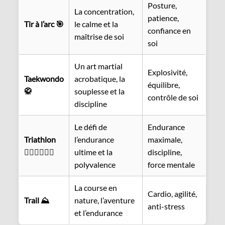
Posture,
La concentration,
patience,
Tir à l’arc 🎯
le calme et la
confiance en
maîtrise de soi
soi
Un art martial
Explosivité,
Taekwondo
acrobatique, la
équilibre,
🥋
souplesse et la
contrôle de soi
discipline
Le défi de
Endurance
Triathlon
l’endurance
maximale,
🏊‍♂️🚴‍♂️🏃‍♂️
ultime et la
discipline,
polyvalence
force mentale
La course en
Cardio, agilité,
Trail ⛰️
nature, l’aventure
anti-stress
et l’endurance