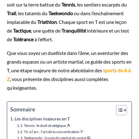
soit sur la terre battue du
Tennis
, les sentiers escarpés du
Trail
, les tatamis du
Taekwondo
ou dans l’enchaînement
implacable du
Triathlon
. Chaque sport en T est une leçon
de
Tactique
, une quête de
Tranquillité
intérieure et un test
de
Tolérance
à l’effort.
Que vous soyez un duelliste dans l’âme, un aventurier des
grands espaces ou un artiste martial, ce guide des sports en
T, une étape majeure de notre abécédaire des
sports de A à
Z
, vous présente des disciplines aussi complètes
qu’exigeantes.
Sommaire
Les disciplines majeures en T
Tennis : le duel stratégique 🎾
Tir à l’arc : l’art de la concentration 🏹
Taekwondo : la voie du pied et du poing 🥋