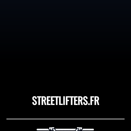
Connu pour ses attributs culinaires et médicinaux, le
vinaigre de cidre ou vinaigre de pommes est souvent
célébré pour ses propriétés supposées dans la perte de
poids. Mais qu'en est-il vraiment ? Quelle est l'efficacité
réelle du vinaigre de cidre lorsqu'il s'agit de...
STREETLIFTERS.FR