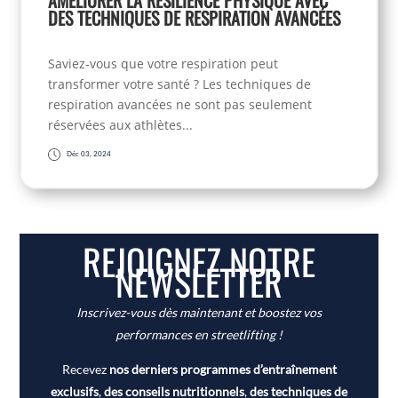
AMÉLIORER LA RÉSILIENCE PHYSIQUE AVEC
DES TECHNIQUES DE RESPIRATION AVANCÉES
Saviez-vous que votre respiration peut
transformer votre santé ? Les techniques de
respiration avancées ne sont pas seulement
réservées aux athlètes...
Déc 03, 2024
REJOIGNEZ NOTRE
NEWSLETTER
Inscrivez-vous dès maintenant et boostez vos
performances en streetlifting !
Recevez
nos derniers programmes d’entraînement
exclusifs
,
des conseils nutritionnels
,
des techniques de