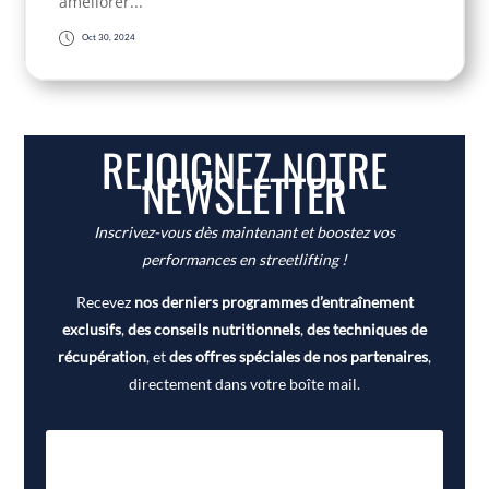
améliorer...
Oct 30, 2024
REJOIGNEZ NOTRE
NEWSLETTER
Inscrivez-vous dès maintenant et boostez vos
performances en streetlifting !
Recevez
nos derniers programmes d’entraînement
exclusifs
,
des conseils nutritionnels
,
des techniques de
récupération
, et
des offres spéciales de nos partenaires
,
directement dans votre boîte mail.