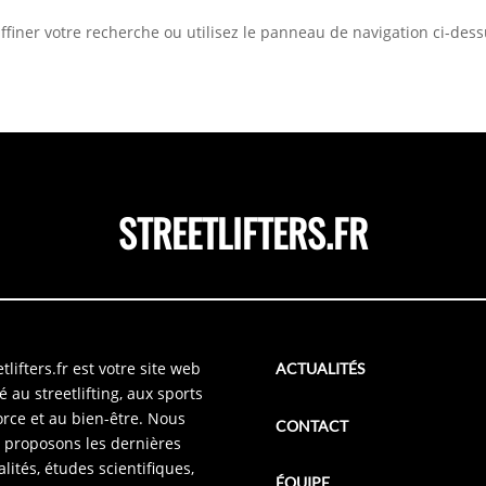
iner votre recherche ou utilisez le panneau de navigation ci-dessus
STREETLIFTERS.FR
tlifters.fr est votre site web
ACTUALITÉS
é au streetlifting, aux sports
orce et au bien-être. Nous
CONTACT
 proposons les dernières
alités, études scientifiques,
ÉQUIPE