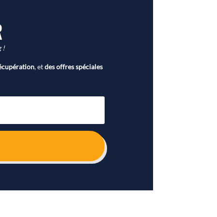
R
 !
écupération
, et
des offres spéciales