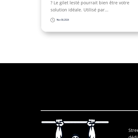
? Le gilet lesté pourrait bien être votre
solution idéale. Utilisé par...
Nov 08, 2024
Stree
dédi