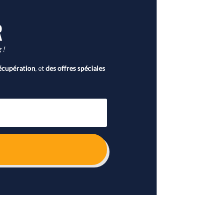
R
 !
écupération
, et
des offres spéciales