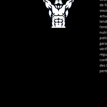
de f
vous
actu
tend
l’en
nutr
poli
gara
vérif
régu
conf
des 
pert