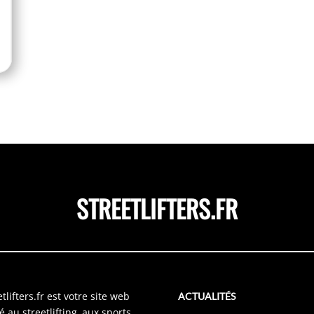
STREETLIFTERS.FR
tlifters.fr est votre site web
ACTUALITÉS
é au streetlifting, aux sports