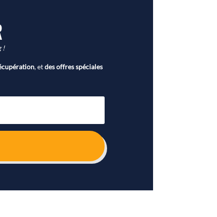
R
 !
écupération
, et
des offres spéciales