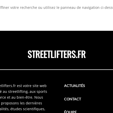
iner votre recherche ou utilisez le panneau de navigation ci-dessus
STREETLIFTERS.FR
tlifters.fr est votre site web
ACTUALITÉS
é au streetlifting, aux sports
orce et au bien-être. Nous
CONTACT
 proposons les dernières
alités, études scientifiques,
ÉQUIPE