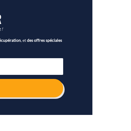
R
 !
écupération
, et
des offres spéciales