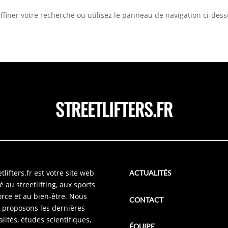
iner votre recherche ou utilisez le panneau de navigation ci-dessus
STREETLIFTERS.FR
tlifters.fr est votre site web
ACTUALITÉS
é au streetlifting, aux sports
orce et au bien-être. Nous
CONTACT
 proposons les dernières
alités, études scientifiques,
ÉQUIPE