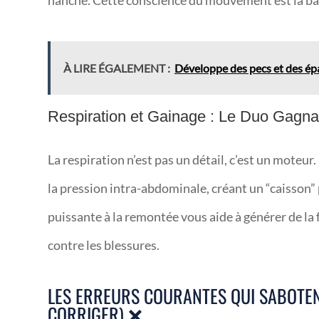
hanche. Cette conscience du mouvement est la ba
À LIRE ÉGALEMENT :
Développe des pecs et des épau
Respiration et Gainage : Le Duo Gagna
La respiration n’est pas un détail, c’est un mote
la pression intra-abdominale, créant un “caisson”
puissante à la remontée vous aide à générer de la 
contre les blessures.
LES ERREURS COURANTES QUI SABOTE
CORRIGER) ❌