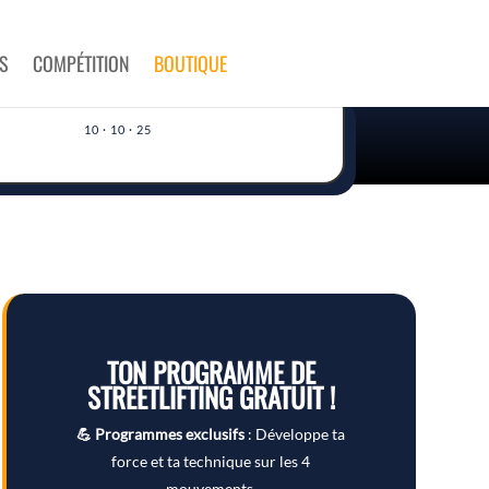
S
COMPÉTITION
BOUTIQUE
10 · 10 · 25
TON PROGRAMME DE
STREETLIFTING GRATUIT !
💪 Programmes exclusifs
: Développe ta
force et ta technique sur les 4
mouvements.