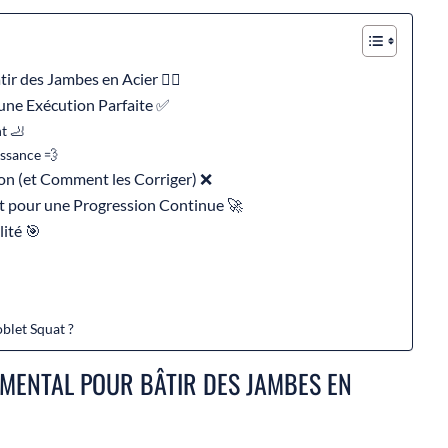
 des Jambes en Acier 🏋️‍♂️
 une Exécution Parfaite ✅
nt 🦶
issance 💨
on (et Comment les Corriger) ❌
at pour une Progression Continue 🚀
lité 🎯
?
oblet Squat ?
MENTAL POUR BÂTIR DES JAMBES EN